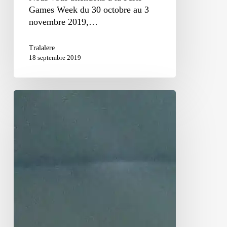
Games Week du 30 octobre au 3
novembre 2019,…
Tralalere
18 septembre 2019
retour
de
Futur.e.s
!