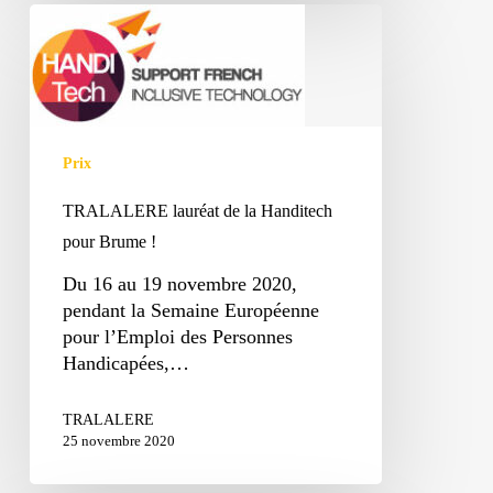
TRALALERE
lauréat
de
la
Handitech
pour
Prix
Brume
!
TRALALERE lauréat de la Handitech
pour Brume !
Du 16 au 19 novembre 2020,
pendant la Semaine Européenne
pour l’Emploi des Personnes
Handicapées,…
TRALALERE
25 novembre 2020