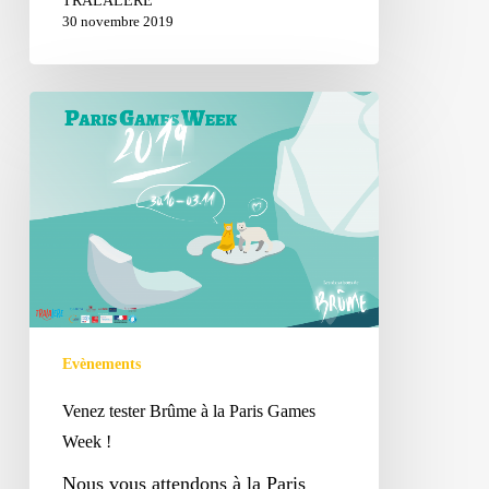
TRALALERE
30 novembre 2019
Venez
tester
Brûme
à
la
Paris
Games
Week
!
Evènements
Venez tester Brûme à la Paris Games
Week !
Nous vous attendons à la Paris