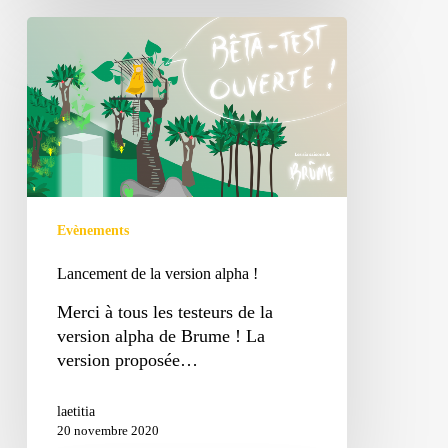
Lancement
de
la
version
alpha
!
Evènements
Lancement de la version alpha !
Merci à tous les testeurs de la
version alpha de Brume ! La
version proposée…
laetitia
20 novembre 2020