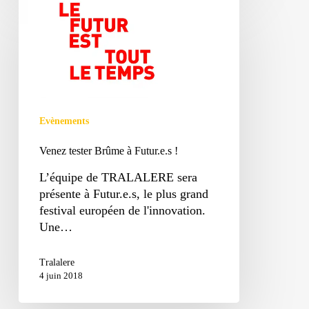
tester
Brûme
à
Futur.e.s
!
Evènements
Venez tester Brûme à Futur.e.s !
L’équipe de TRALALERE sera
présente à Futur.e.s, le plus grand
festival européen de l'innovation.
Une…
Tralalere
4 juin 2018